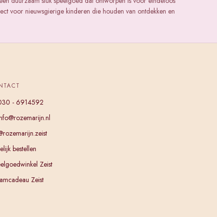
een duurzaam stuk speelgoed dat ontworpen is voor eindeloos
rfect voor nieuwsgierige kinderen die houden van ontdekken en
NTACT
030 - 6914592
info@rozemarijn.nl
@rozemarijn.zeist
lijk bestellen
elgoedwinkel Zeist
amcadeau Zeist