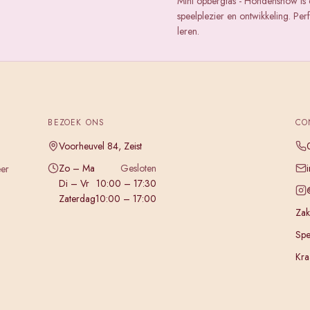
Mini opbergtas - Hondenshow is 
speelplezier en ontwikkeling. Pe
leren.
BEZOEK ONS
CO
Voorheuvel 84, Zeist
Zo – Ma
Gesloten
eer
Di – Vr
10:00 – 17:30
Zaterdag
10:00 – 17:00
Zake
Spe
Kra