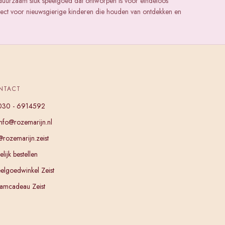
duurzaam stuk speelgoed dat ontworpen is voor eindeloos
rfect voor nieuwsgierige kinderen die houden van ontdekken en
NTACT
030 - 6914592
info@rozemarijn.nl
@rozemarijn.zeist
lijk bestellen
elgoedwinkel Zeist
amcadeau Zeist