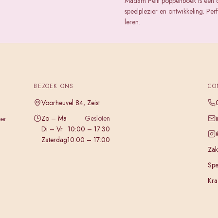
Madam Petit poppenboek is een 
speelplezier en ontwikkeling. Pe
leren.
BEZOEK ONS
CO
Voorheuvel 84, Zeist
Zo – Ma
Gesloten
eer
Di – Vr
10:00 – 17:30
Zaterdag
10:00 – 17:00
Zake
Spe
Kra