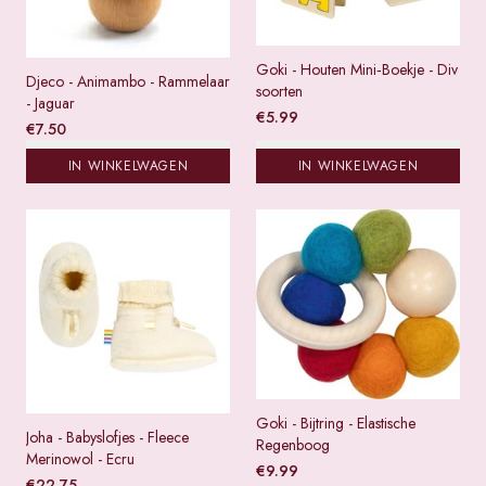
Goki - Houten Mini‑Boekje - Div
Djeco - Animambo - Rammelaar
soorten
- Jaguar
€
5.99
€
7.50
IN WINKELWAGEN
IN WINKELWAGEN
Goki - Bijtring - Elastische
Joha - Babyslofjes - Fleece
Regenboog
Merinowol - Ecru
€
9.99
€
22.75