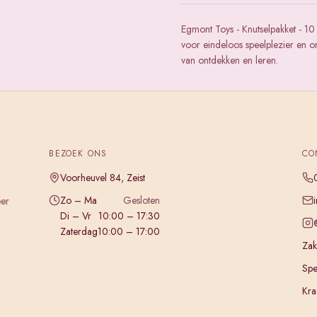
Egmont Toys - Knutselpakket - 10
voor eindeloos speelplezier en o
van ontdekken en leren.
BEZOEK ONS
CO
Voorheuvel 84, Zeist
Zo – Ma
Gesloten
eer
Di – Vr
10:00 – 17:30
Zaterdag
10:00 – 17:00
Zake
Spe
Kra