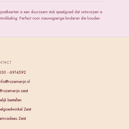
 postkaarten is een duurzaam stuk speelgoed dat ontworpen is
ntwikkeling. Perfect voor nieuwsgierige kinderen die houden
NTACT
030 - 6914592
info@rozemarijn.nl
@rozemarijn.zeist
lijk bestellen
elgoedwinkel Zeist
amcadeau Zeist