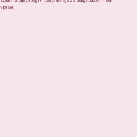
 schat met zijn papegaai. Een prachtige 36-delige puzzel in een
 piraat.