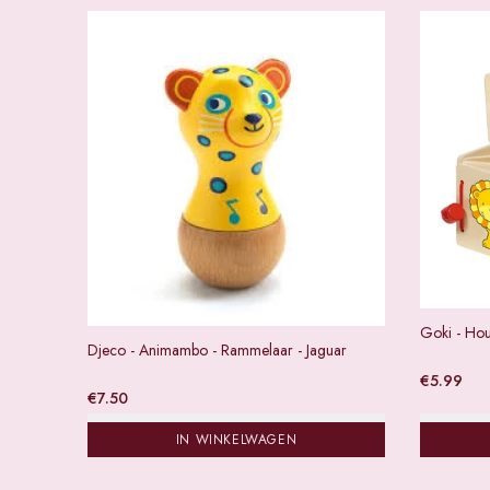
Goki - Hou
Djeco - Animambo - Rammelaar - Jaguar
€
5.99
€
7.50
IN WINKELWAGEN