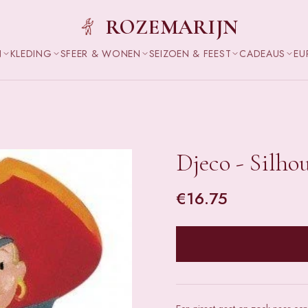
ROZEMARIJN
N
KLEDING
SFEER & WONEN
SEIZOEN & FEEST
CADEAUS
EU
Djeco - Silho
€
16.75