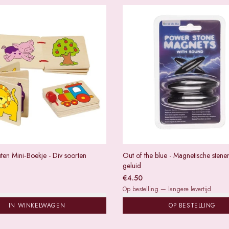
ten Mini‑Boekje - Div soorten
Out of the blue - Magnetische stene
geluid
€
4.50
Op bestelling — langere levertijd
IN WINKELWAGEN
OP BESTELLING