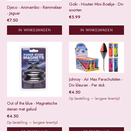
Goki - Houten Mini‑Boekje - Div
Djeco - Animambo - Rammelaar
soorten
- Jaguar
€
5.99
€
7.50
IN WINKELWAGEN
IN WINKELWAGEN
Johnoy - Air Max Parachutisten -
Div kleuren - Per stuk
€
4.50
Op bestelling — langere levertijd
Out of the blue - Magnetische
stenen met geluid
€
4.50
Op bestelling — langere levertijd