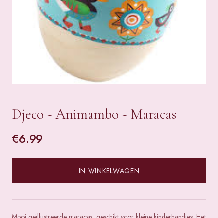
Djeco - Animambo - Maracas
€
6.99
IN WINKELWAGEN
Mooi geïllustreerde maracas, geschikt voor kleine kinderhandjes. Het