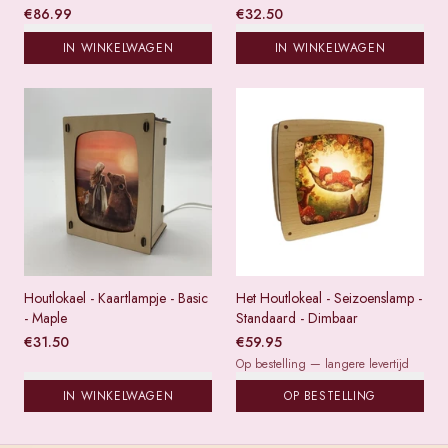
€
86.99
€
32.50
IN WINKELWAGEN
IN WINKELWAGEN
Houtlokael - Kaartlampje - Basic
Het Houtlokeal - Seizoenslamp -
- Maple
Standaard - Dimbaar
€
31.50
€
59.95
Op bestelling — langere levertijd
IN WINKELWAGEN
OP BESTELLING