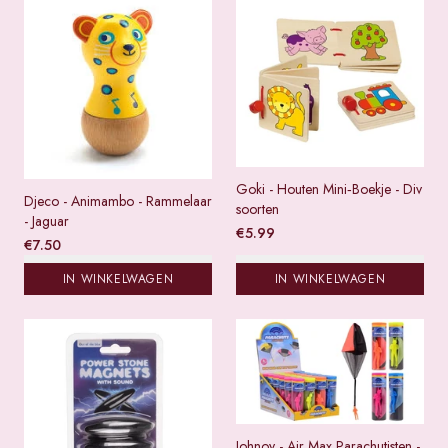
Goki - Houten Mini‑Boekje - Div
Djeco - Animambo - Rammelaar
soorten
- Jaguar
€
5.99
€
7.50
IN WINKELWAGEN
IN WINKELWAGEN
Johnoy - Air Max Parachutisten -