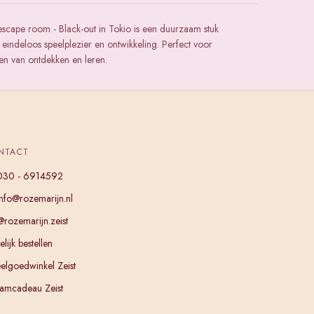
cape room - Black-out in Tokio is een duurzaam stuk
eindeloos speelplezier en ontwikkeling. Perfect voor
en van ontdekken en leren.
NTACT
030 - 6914592
info@rozemarijn.nl
@rozemarijn.zeist
lijk bestellen
elgoedwinkel Zeist
amcadeau Zeist