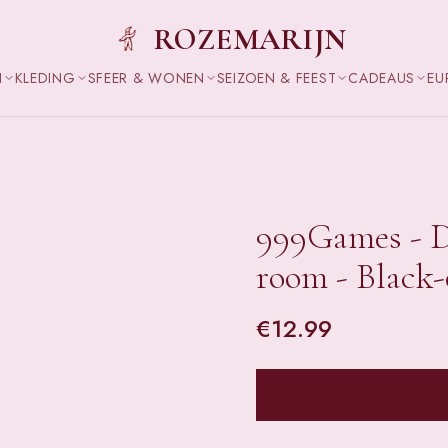
ROZEMARIJN
N
KLEDING
SFEER & WONEN
SEIZOEN & FEEST
CADEAUS
EU
999Games - D
room - Black-
€
12.99