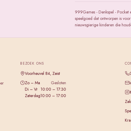
999Games - Denkspel - Pocket es
speelgoed dat ontworpen is voor 
nieuwsgierige kinderen die houd
BEZOEK ONS
CO
Voorheuvel 84, Zeist
Zo – Ma
Gesloten
eer
Di – Vr
10:00 – 17:30
Zaterdag
10:00 – 17:00
Zake
Spe
Kra