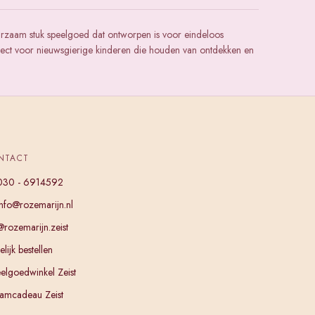
urzaam stuk speelgoed dat ontworpen is voor eindeloos
rfect voor nieuwsgierige kinderen die houden van ontdekken en
NTACT
030 - 6914592
info@rozemarijn.nl
@rozemarijn.zeist
lijk bestellen
elgoedwinkel Zeist
amcadeau Zeist