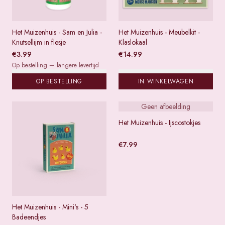
Het Muizenhuis - Sam en Julia -
Het Muizenhuis - Meubelkit -
Knutsellijm in flesje
Klaslokaal
€
3.99
€
14.99
Op bestelling — langere levertijd
OP BESTELLING
IN WINKELWAGEN
Geen afbeelding
Het Muizenhuis - Ijscostokjes
€
7.99
Het Muizenhuis - Mini's - 5
Badeendjes