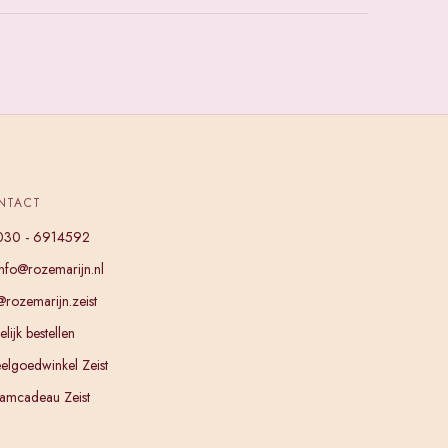
NTACT
030 - 6914592
info@rozemarijn.nl
@rozemarijn.zeist
lijk bestellen
elgoedwinkel Zeist
amcadeau Zeist